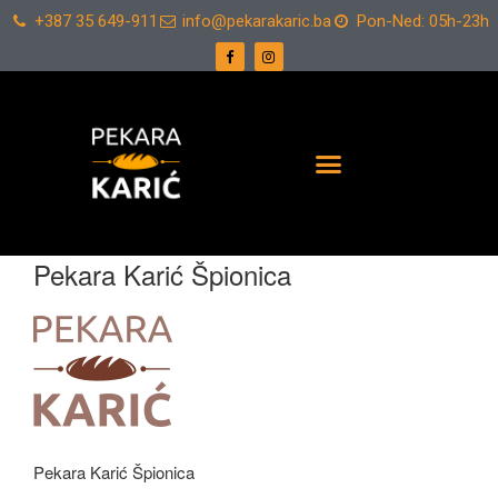
+387 35 649-911
info@pekarakaric.ba
Pon-Ned: 05h-23h
Pekara Karić Špionica
Pekara Karić Špionica